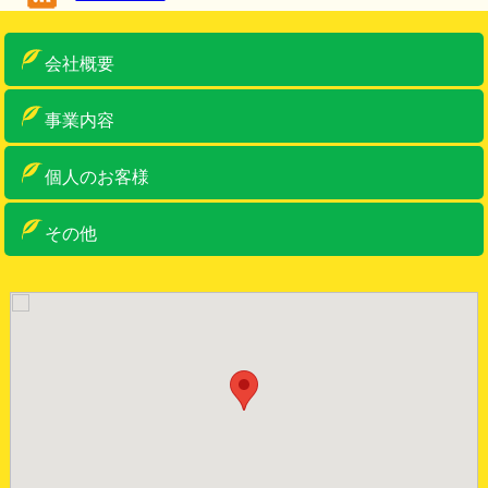
会社概要
ご挨拶
概要
アクセス
車両・設備紹介
許可一覧
事業内容
産業廃棄物収集運搬
産業廃棄物中間処理・リサイクル
ゼロ・エミッションへの取り組み
特別管理産業廃棄物収集運搬
事務系一般産廃物
古物商・金属くず類回収業
リサイクルボックス
個人のお客様
個人のお客様
リサイクルボックス
その他
お問い合わせ
お知らせ
サイトマップ
サイトポリシー