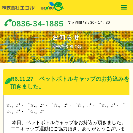
受入時間 / 8：30～17：30
お知らせ
NEWS & BLOG
R6.11.27 ペットボトルキャップのお持込みを
頂きました。
☆.。.:*・゜☆.。.:*・゜☆.。.:*・゜☆.。.:*・゜☆.。.:*・゜
☆.。.:*・゜☆.。.:*
本日、ペットボトルキャップをお持込み頂きました。
エコキャップ運動にご協力頂き、ありがとうございま