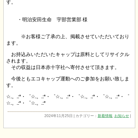
す。
・明治安田生命 宇部営業部 様
※お客様ご了承の上、掲載させていただいており
ます。
お持込みいただいたキャップは原料としてリサイクル
されます。
その収益は日本赤十字社へ寄付させて頂きます。
今後ともエコキャップ運動へのご参加をお願い致しま
す。
☆.。.:*・゜☆.。.:*・゜☆.。.:*・゜☆.。.:*・゜☆.。.:*・゜
☆.。.:*・゜☆.。.:*
2024年11月25日 | カテゴリー：
新着情報
,
お知らせ
|