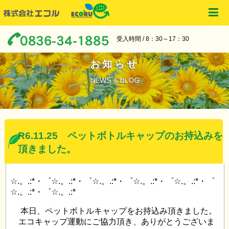
受入時間 / 8：30～17：30
お知らせ
NEWS & BLOG
R6.11.25 ペットボトルキャップのお持込みを
頂きました。
☆.。.:*・゜☆.。.:*・゜☆.。.:*・゜☆.。.:*・゜☆.。.:*・゜
☆.。.:*・゜☆.。.:*
本日、ペットボトルキャップをお持込み頂きました。
エコキャップ運動にご協力頂き、ありがとうございま