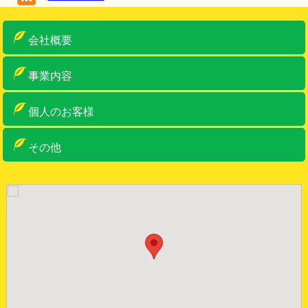
会社概要
ご挨拶
概要
アクセス
車両・設備紹介
許可一覧
事業内容
産業廃棄物収集運搬
産業廃棄物中間処理・リサイクル
ゼロ・エミッションへの取り組み
特別管理産業廃棄物収集運搬
事務系一般産廃物
古物商・金属くず類回収業
リサイクルボックス
個人のお客様
個人のお客様
リサイクルボックス
その他
お問い合わせ
お知らせ
サイトマップ
サイトポリシー