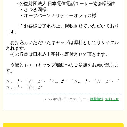
・公益財団法人 日本電信電話ユーザー協会様経由
・さつき園様
・オーブパーソナリティーオフィス様
※お客様ご了承の上、掲載させていただいており
ます。
お持込みいただいたキャップは原料としてリサイクル
されます。
その収益は日本赤十字社へ寄付させて頂きます。
今後ともエコキャップ運動へのご参加をお願い致しま
す。
☆.。.:*・゜☆.。.:*・゜☆.。.:*・゜☆.。.:*・゜☆.。.:*・゜
☆.。.:*・゜☆.。.:*
2022年9月2日 | カテゴリー：
新着情報
,
お知らせ
|