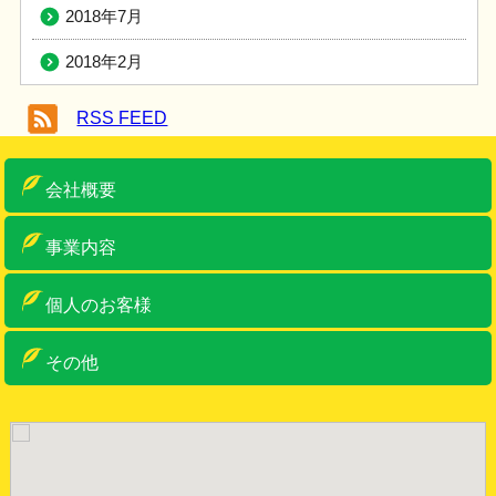
2018年7月
2018年2月
RSS FEED
会社概要
ご挨拶
概要
アクセス
車両・設備紹介
許可一覧
事業内容
産業廃棄物収集運搬
産業廃棄物中間処理・リサイクル
ゼロ・エミッションへの取り組み
特別管理産業廃棄物収集運搬
事務系一般産廃物
古物商・金属くず類回収業
リサイクルボックス
個人のお客様
個人のお客様
リサイクルボックス
その他
お問い合わせ
お知らせ
サイトマップ
サイトポリシー