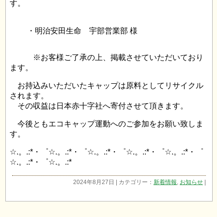
す。
・明治安田生命 宇部営業部 様
※お客様ご了承の上、掲載させていただいており
ます。
お持込みいただいたキャップは原料としてリサイクル
されます。
その収益は日本赤十字社へ寄付させて頂きます。
今後ともエコキャップ運動へのご参加をお願い致しま
す。
☆.。.:*・゜☆.。.:*・゜☆.。.:*・゜☆.。.:*・゜☆.。.:*・゜
☆.。.:*・゜☆.。.:*
2024年8月27日 | カテゴリー：
新着情報
,
お知らせ
|