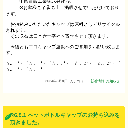
・中國電設工業株式会社 様
※お客様ご了承の上、掲載させていただいており
ます。
お持込みいただいたキャップは原料としてリサイクル
されます。
その収益は日本赤十字社へ寄付させて頂きます。
今後ともエコキャップ運動へのご参加をお願い致しま
す。
☆.。.:*・゜☆.。.:*・゜☆.。.:*・゜☆.。.:*・゜☆.。.:*・゜
☆.。.:*・゜☆.。.:*
2024年8月8日 | カテゴリー：
新着情報
,
お知らせ
|
R6.8.1 ペットボトルキャップのお持ち込みを
頂きました。