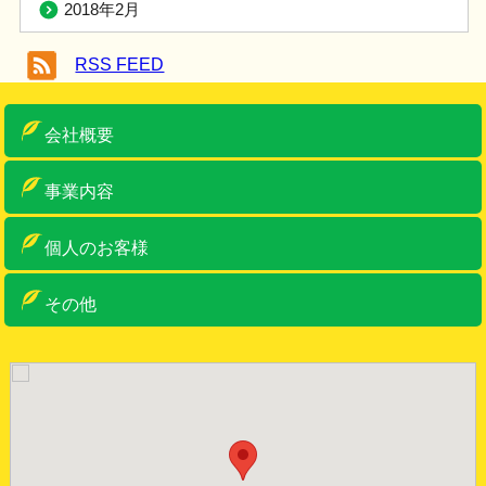
2018年2月
RSS FEED
会社概要
ご挨拶
概要
アクセス
車両・設備紹介
許可一覧
事業内容
産業廃棄物収集運搬
産業廃棄物中間処理・リサイクル
ゼロ・エミッションへの取り組み
特別管理産業廃棄物収集運搬
事務系一般産廃物
古物商・金属くず類回収業
リサイクルボックス
個人のお客様
個人のお客様
リサイクルボックス
その他
お問い合わせ
お知らせ
サイトマップ
サイトポリシー