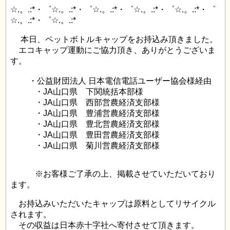
☆.。.:*・゜☆.。.:*・゜☆.。.:*・゜☆.。.:*・゜☆.。.:*・゜
☆.。.:*・゜☆.。.:*
本日、ペットボトルキャップをお持込み頂きました。
エコキャップ運動にご協力頂き、ありがとうございま
す。
・公益財団法人 日本電信電話ユーザー協会様経由
・JA山口県 下関統括本部様
・JA山口県 西部営農経済支部様
・JA山口県 豊浦営農経済支部様
・JA山口県 豊北営農経済支部様
・JA山口県 豊田営農経済支部様
・JA山口県 菊川営農経済支部様
※お客様ご了承の上、掲載させていただいており
ます。
お持込みいただいたキャップは原料としてリサイクル
されます。
その収益は日本赤十字社へ寄付させて頂きます。