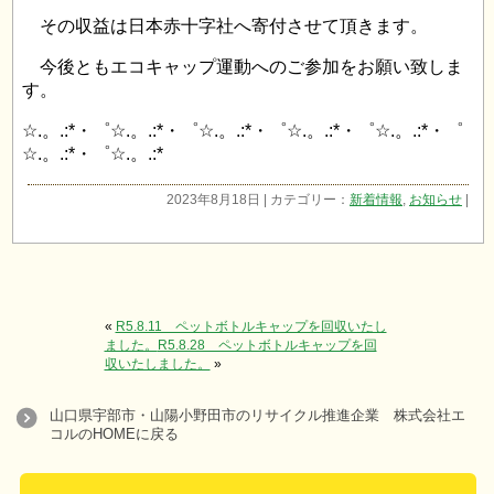
その収益は日本赤十字社へ寄付させて頂きます。
今後ともエコキャップ運動へのご参加をお願い致しま
す。
☆.。.:*・゜☆.。.:*・゜☆.。.:*・゜☆.。.:*・゜☆.。.:*・゜
☆.。.:*・゜☆.。.:*
2023年8月18日 | カテゴリー：
新着情報
,
お知らせ
|
«
R5.8.11 ペットボトルキャップを回収いたし
ました。
R5.8.28 ペットボトルキャップを回
収いたしました。
»
山口県宇部市・山陽小野田市のリサイクル推進企業 株式会社エ
コルのHOMEに戻る