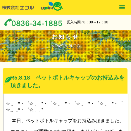
受入時間 / 8：30～17：30
お知らせ
NEWS & BLOG
R5.8.18 ペットボトルキャップのお持込みを
頂きました。
☆.。.:*・゜☆.。.:*・゜☆.。.:*・゜☆.。.:*・゜☆.。.:*・゜
☆.。.:*・゜☆.。.:*
本日、ペットボトルキャップをお持込み頂きました。