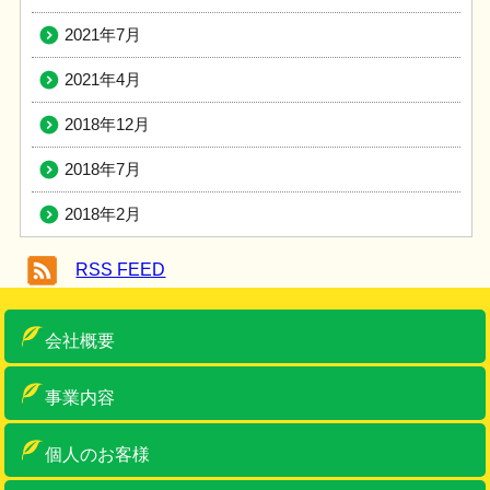
2021年7月
2021年4月
2018年12月
2018年7月
2018年2月
RSS FEED
会社概要
ご挨拶
概要
アクセス
車両・設備紹介
許可一覧
事業内容
産業廃棄物収集運搬
産業廃棄物中間処理・リサイクル
ゼロ・エミッションへの取り組み
特別管理産業廃棄物収集運搬
事務系一般産廃物
古物商・金属くず類回収業
リサイクルボックス
個人のお客様