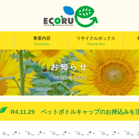
事業内容
リサイクルボックス
Bussiness
Recycle Box
お知らせ
NEWS & BLOG
R4.11.29 ペットボトルキャップのお持込み
☆.。.:*・゜☆.。.:*・゜☆.。.:*・゜☆.。.:*・゜☆.。.:*・゜☆.。.: