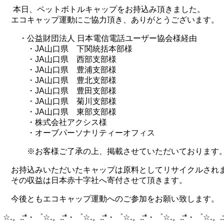
本日、ペットボトルキャップをお持込み頂きました。
エコキャップ運動にご協力頂き、ありがとうございます。
・公益財団法人 日本電信電話ユーザー協会様経由
・JA山口県 下関統括本部様
・JA山口県 西部支部様
・JA山口県 豊浦支部様
・JA山口県 豊北支部様
・JA山口県 豊田支部様
・JA山口県 菊川支部様
・JA山口県 東部支部様
・株式会社アクシス様
・オーブパーソナリティーオフィス
※お客様ご了承の上、掲載させていただいております
お持込みいただいたキャップは原料としてリサイクルされ
その収益は日本赤十字社へ寄付させて頂きます。
今後ともエコキャップ運動へのご参加をお願い致します。
☆.。.:*・゜☆.。.:*・゜☆.。.:*・゜☆.。.:*・゜☆.。.:*・゜☆.。.: