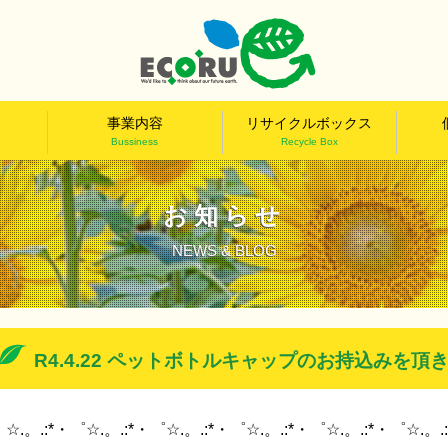
事業内容
リサイクルボックス
Bussiness
Recycle Box
お知らせ
NEWS & BLOG
R4.4.22 ペットボトルキャップのお持込みを頂
☆.。.:*・゜☆.。.:*・゜☆.。.:*・゜☆.。.:*・゜☆.。.:*・゜☆.。.: