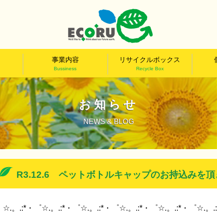
事業内容
リサイクルボックス
Bussiness
Recycle Box
お知らせ
NEWS & BLOG
R3.12.6 ペットボトルキャップのお持込みを
☆.。.:*・゜☆.。.:*・゜☆.。.:*・゜☆.。.:*・゜☆.。.:*・゜☆.。.: