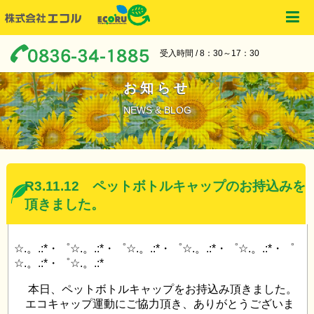
受入時間 / 8：30～17：30
お知らせ
NEWS & BLOG
R3.11.12 ペットボトルキャップのお持込みを
頂きました。
☆.。.:*・゜☆.。.:*・゜☆.。.:*・゜☆.。.:*・゜☆.。.:*・゜
☆.。.:*・゜☆.。.:*
本日、ペットボトルキャップをお持込み頂きました。
エコキャップ運動にご協力頂き、ありがとうございま