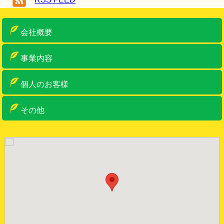
会社概要
ご挨拶
概要
アクセス
車両・設備紹介
許可一覧
事業内容
産業廃棄物収集運搬
産業廃棄物中間処理・リサイクル
ゼロ・エミッションへの取り組み
特別管理産業廃棄物収集運搬
事務系一般産廃物
古物商・金属くず類回収業
リサイクルボックス
個人のお客様
個人のお客様
リサイクルボックス
その他
お問い合わせ
お知らせ
サイトマップ
サイトポリシー