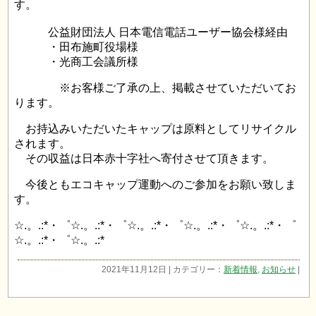
す。
公益財団法人 日本電信電話ユーザー協会様経由
・田布施町役場様
・光商工会議所様
※お客様ご了承の上、掲載させていただいてお
ります。
お持込みいただいたキャップは原料としてリサイクル
されます。
その収益は日本赤十字社へ寄付させて頂きます。
今後ともエコキャップ運動へのご参加をお願い致しま
す。
☆.。.:*・゜☆.。.:*・゜☆.。.:*・゜☆.。.:*・゜☆.。.:*・゜
☆.。.:*・゜☆.。.:*
2021年11月12日 | カテゴリー：
新着情報
,
お知らせ
|