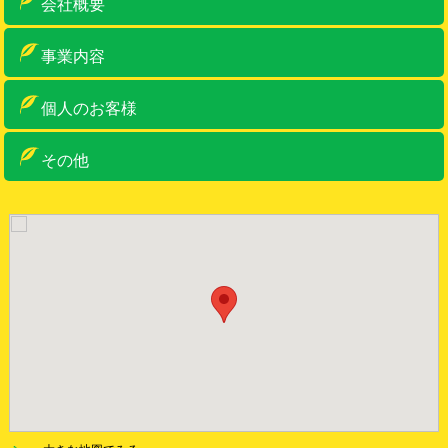
会社概要
ご挨拶
概要
アクセス
車両・設備紹介
許可一覧
事業内容
産業廃棄物収集運搬
産業廃棄物中間処理・リサイクル
ゼロ・エミッションへの取り組み
特別管理産業廃棄物収集運搬
事務系一般産廃物
古物商・金属くず類回収業
リサイクルボックス
個人のお客様
個人のお客様
リサイクルボックス
その他
お問い合わせ
お知らせ
サイトマップ
サイトポリシー