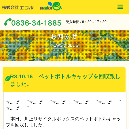
受入時間 / 8：30～17：30
お知らせ
NEWS & BLOG
R3.10.16 ペットボトルキャップを回収致し
ました。
☆.。.:*・゜☆.。.:*・゜☆.。.:*・゜☆.。.:*・゜☆.。.:*・゜
☆.。.:*・゜
本日、川上リサイクルボックスのペットボトルキャッ
プを回収しました。