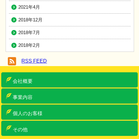
2021年4月
2018年12月
2018年7月
2018年2月
RSS FEED
会社概要
ご挨拶
概要
アクセス
車両・設備紹介
許可一覧
事業内容
産業廃棄物収集運搬
産業廃棄物中間処理・リサイクル
ゼロ・エミッションへの取り組み
特別管理産業廃棄物収集運搬
事務系一般産廃物
古物商・金属くず類回収業
リサイクルボックス
個人のお客様
個人のお客様
リサイクルボックス
その他