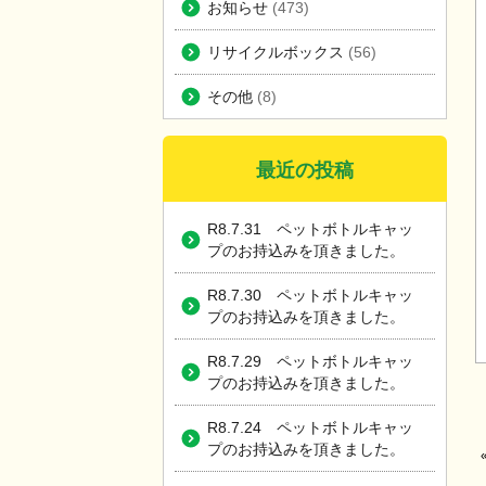
お知らせ
(473)
リサイクルボックス
(56)
その他
(8)
最近の投稿
R8.7.31 ペットボトルキャッ
プのお持込みを頂きました。
R8.7.30 ペットボトルキャッ
プのお持込みを頂きました。
R8.7.29 ペットボトルキャッ
プのお持込みを頂きました。
R8.7.24 ペットボトルキャッ
プのお持込みを頂きました。