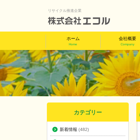
リサイクル推進企業
ホーム
会社概要
Home
Company
カテゴリー
新着情報
(482)