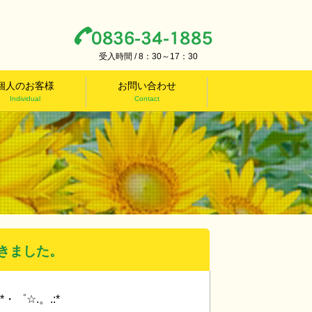
受入時間 / 8：30～17：30
個人のお客様
お問い合わせ
Individual
Contact
頂きました。
*・゜☆.。.:*