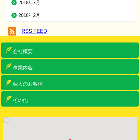
2018年7月
2018年2月
RSS FEED
会社概要
ご挨拶
概要
アクセス
車両・設備紹介
許可一覧
事業内容
産業廃棄物収集運搬
産業廃棄物中間処理・リサイクル
ゼロ・エミッションへの取り組み
特別管理産業廃棄物収集運搬
事務系一般産廃物
古物商・金属くず類回収業
リサイクルボックス
個人のお客様
個人のお客様
リサイクルボックス
その他
お問い合わせ
お知らせ
サイトマップ
サイトポリシー