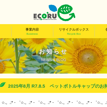
事業内容
リサイクルボックス
Bussiness
Recycle Box
お知らせ
NEWS & BLOG
2025年8月 R7.8.5 ペットボトルキャップ
☆.。.:*・゜☆.。.:*・゜☆.。.:*・゜☆.。.:*・゜☆.。.:*・゜☆.。.: